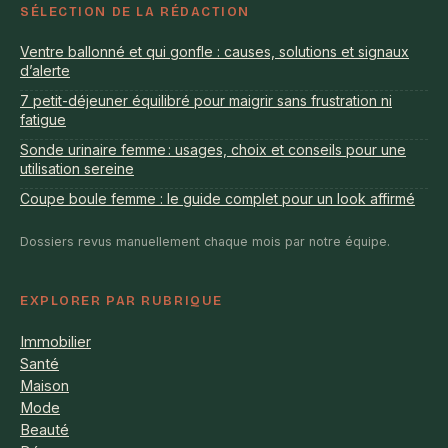
SÉLECTION DE LA RÉDACTION
Ventre ballonné et qui gonfle : causes, solutions et signaux
d’alerte
7 petit-déjeuner équilibré pour maigrir sans frustration ni
fatigue
Sonde urinaire femme : usages, choix et conseils pour une
utilisation sereine
Coupe boule femme : le guide complet pour un look affirmé
Dossiers revus manuellement chaque mois par notre équipe.
EXPLORER PAR RUBRIQUE
Immobilier
Santé
Maison
Mode
Beauté