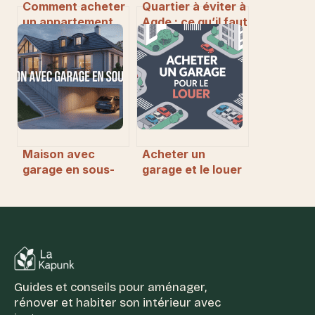
Comment acheter
Quartier à éviter à
un appartement
Agde : ce qu’il faut
pas cher en
vraiment savoir
Corrèze : le guide
avant de
complet
s’installer
Maison avec
Acheter un
garage en sous-
garage et le louer
sol : atouts, plans
: guide pratique et
et conseils pour
stratégies
réussir
sereines
Guides et conseils pour aménager,
rénover et habiter son intérieur avec