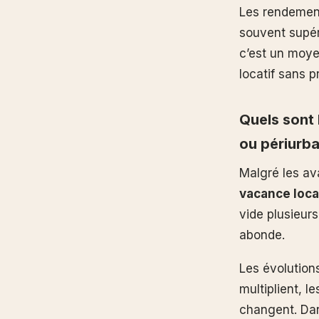
Les rendement
souvent supér
c’est un moye
locatif sans 
Quels sont 
ou périurba
Malgré les av
vacance locat
vide plusieur
abonde.
Les évolution
multiplient, 
changent. Dan