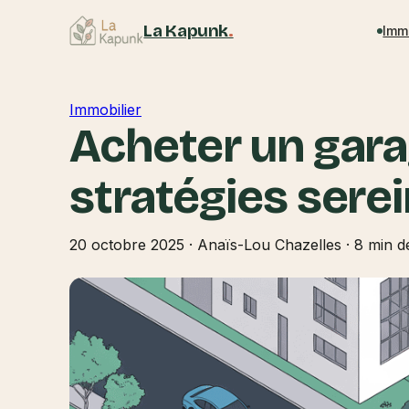
La Kapunk
.
Imm
Immobilier
Acheter un garag
stratégies sere
20 octobre 2025
·
Anaïs-Lou Chazelles
·
8 min d