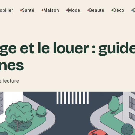
obilier
Santé
Maison
Mode
Beauté
Déco
e et le louer : guid
ines
e lecture