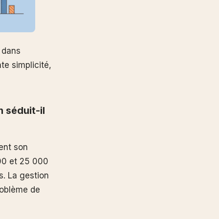
r dans
te simplicité,
 séduit-il
ent son
00 et 25 000
s. La gestion
roblème de