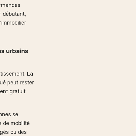
ormances
r débutant,
’immobilier
es urbains
stissement.
La
ué peut rester
ent gratuit
onnes se
s de mobilité
agés ou des