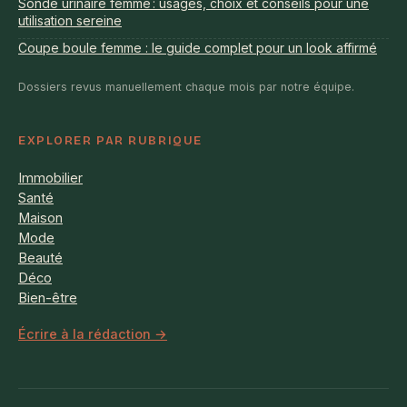
Sonde urinaire femme : usages, choix et conseils pour une
utilisation sereine
Coupe boule femme : le guide complet pour un look affirmé
Dossiers revus manuellement chaque mois par notre équipe.
EXPLORER PAR RUBRIQUE
Immobilier
Santé
Maison
Mode
Beauté
Déco
Bien-être
Écrire à la rédaction →