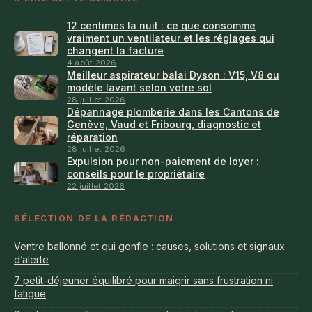
12 centimes la nuit : ce que consomme
vraiment un ventilateur et les réglages qui
changent la facture
4 août 2026
Meilleur aspirateur balai Dyson : V15, V8 ou
modèle lavant selon votre sol
28 juillet 2026
Dépannage plomberie dans les Cantons de
Genève, Vaud et Fribourg, diagnostic et
réparation
28 juillet 2026
Expulsion pour non-paiement de loyer :
conseils pour le propriétaire
22 juillet 2026
SÉLECTION DE LA RÉDACTION
Ventre ballonné et qui gonfle : causes, solutions et signaux
d’alerte
7 petit-déjeuner équilibré pour maigrir sans frustration ni
fatigue