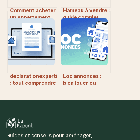
Comment acheter
Hameau à vendre :
un appartement
guide complet
pas cher en
pour réussir votre
Corrèze : le guide
achat
complet
declarationexpertise.fr
Loc annonces :
: tout comprendre
bien louer ou
sur la déclaration
trouver un
d’expertise en
logement grâce
ligne
aux petites
annonces
immobilières
Guides et conseils pour aménager,