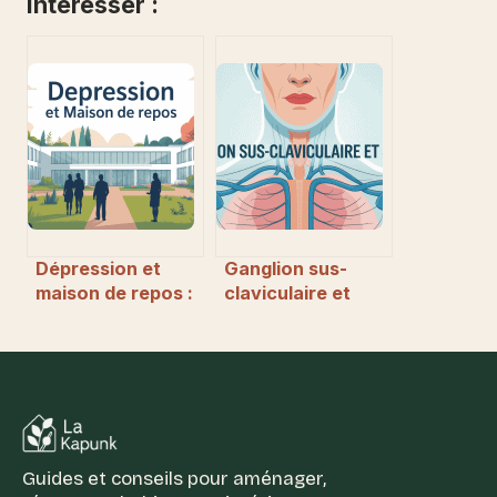
Intéresser :
Dépression et
Ganglion sus-
maison de repos :
claviculaire et
quand envisager
stress : ce qu’il
un
faut vraiment
accompagnement
savoir
spécialisé
Guides et conseils pour aménager,