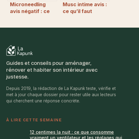
Microneedling
Musc intime avis :
avis négatif : ce
ce qu’il faut
qu’il faut vraiment
vraiment savoir
savoir avant de se
avant d’acheter
lancer
Guides et conseils pour aménager,
rénover et habiter son intérieur avec
justesse.
Depuis 2019, la rédaction de La Kapunk teste, vérifie et
met à jour chaque dossier pour rester utile aux lecteurs
qui cherchent une réponse concrète.
À LIRE CETTE SEMAINE
12 centimes la nuit : ce que consomme
vraiment un ventilateur et les réglages qui