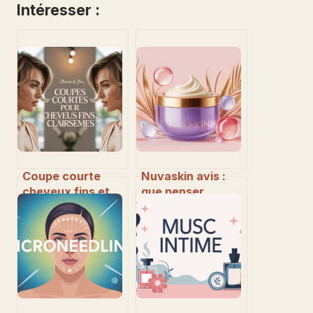
Intéresser :
Coupe courte
Nuvaskin avis :
cheveux fins et
que penser
clairsemés :
réellement de ce
conseils et idées
soin visage
pour booster le
tendance ?
volume