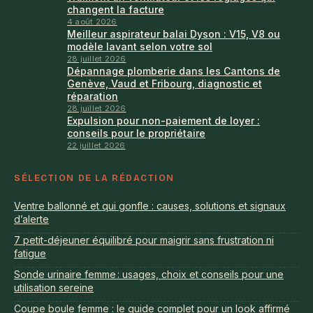
changent la facture
4 août 2026
Meilleur aspirateur balai Dyson : V15, V8 ou
modèle lavant selon votre sol
28 juillet 2026
Dépannage plomberie dans les Cantons de
Genève, Vaud et Fribourg, diagnostic et
réparation
28 juillet 2026
Expulsion pour non-paiement de loyer :
conseils pour le propriétaire
22 juillet 2026
SÉLECTION DE LA RÉDACTION
Ventre ballonné et qui gonfle : causes, solutions et signaux
d’alerte
7 petit-déjeuner équilibré pour maigrir sans frustration ni
fatigue
Sonde urinaire femme : usages, choix et conseils pour une
utilisation sereine
Coupe boule femme : le guide complet pour un look affirmé