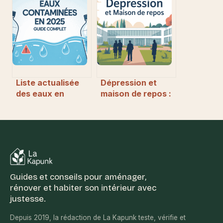
comment choisir
vraiment les
le bon
experts
hébergement
Liste actualisée
Dépression et
des eaux en
maison de repos :
bouteille
quand envisager
contaminées en
un
2024
accompagnement
spécialisé
Guides et conseils pour aménager,
rénover et habiter son intérieur avec
justesse.
Depuis 2019, la rédaction de La Kapunk teste, vérifie et