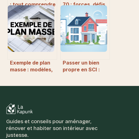
: tout comprendre
70 : forces, défis
sur la déclaration
et secrets d’un
d’expertise en
patrimoine
ligne
immobilier unique
Exemple de plan
Passer un bien
masse : modèles,
propre en SCI :
usages et conseils
frais de notaire et
pratiques
enjeux pratiques
Guides et conseils pour aménager,
rénover et habiter son intérieur avec
justesse.