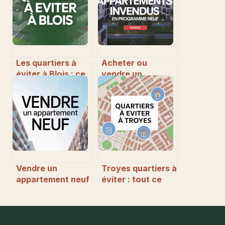
Les quartiers à
Acheter ou
éviter à Blois : ce
vendre un
qu’il faut vraiment
appartement
savoir
invendu en
programme neuf :
comment tirer
parti des
opportunités ?
Vendre un
Troyes quartiers à
appartement neuf
éviter : tout ce
: réussir chaque
qu’il faut savoir
étape pour
avant de
optimiser votre
s’installer
vente