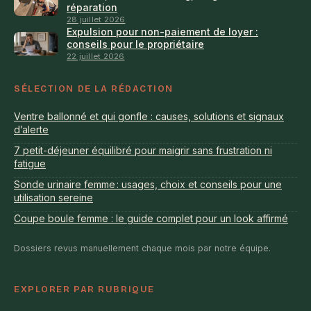
réparation
28 juillet 2026
Expulsion pour non-paiement de loyer :
conseils pour le propriétaire
22 juillet 2026
SÉLECTION DE LA RÉDACTION
Ventre ballonné et qui gonfle : causes, solutions et signaux
d’alerte
7 petit-déjeuner équilibré pour maigrir sans frustration ni
fatigue
Sonde urinaire femme : usages, choix et conseils pour une
utilisation sereine
Coupe boule femme : le guide complet pour un look affirmé
Dossiers revus manuellement chaque mois par notre équipe.
EXPLORER PAR RUBRIQUE