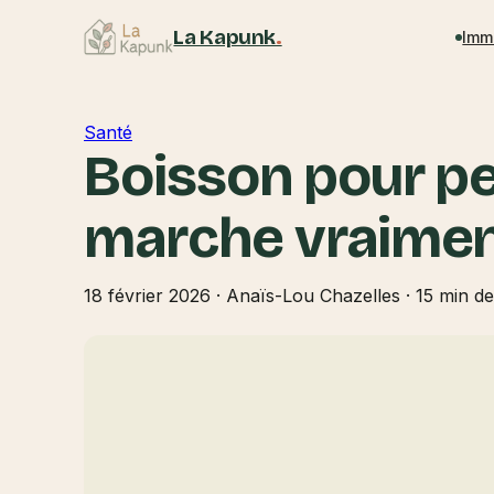
La Kapunk
.
Imm
Santé
Boisson pour per
marche vraime
18 février 2026
·
Anaïs-Lou Chazelles
·
15 min de