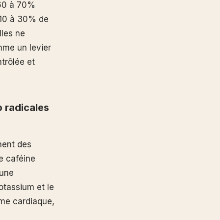
 60 à 70%
 10 à 30% de
lles ne
mme un levier
trôlée et
 radicales
nent des
e caféine
 une
otassium et le
hme cardiaque,