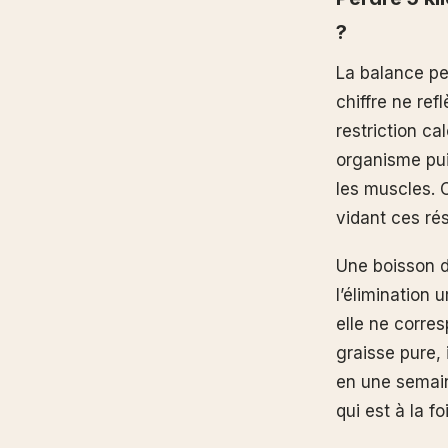
?
La balance pe
chiffre ne re
restriction c
organisme pui
les muscles.
vidant ces ré
Une boisson d
l’élimination 
elle ne corres
graisse pure, 
en une semain
qui est à la f