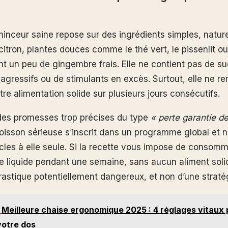
inceur saine repose sur des ingrédients simples, nature
 citron, plantes douces comme le thé vert, le pissenlit o
t un peu de gingembre frais. Elle ne contient pas de su
 agressifs ou de stimulants en excès. Surtout, elle ne r
re alimentation solide sur plusieurs jours consécutifs.
des promesses trop précises du type
« perte garantie de
oisson sérieuse s’inscrit dans un programme global et 
acles à elle seule. Si la recette vous impose de consom
 liquide pendant une semaine, sans aucun aliment solide,
rastique potentiellement dangereux, et non d’une stratég
Meilleure chaise ergonomique 2025 : 4 réglages vitaux
votre dos