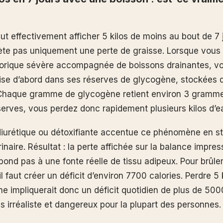
ut effectivement afficher 5 kilos de moins au bout de 7 
flète pas uniquement une perte de graisse. Lorsque vous
alorique sévère accompagnée de boissons drainantes, vo
se d’abord dans ses réserves de glycogène, stockées da
 Chaque gramme de glycogène retient environ 3 gramme
serves, vous perdez donc rapidement plusieurs kilos d’e
iurétique ou détoxifiante accentue ce phénomène en st
urinaire. Résultat : la perte affichée sur la balance impre
pond pas à une fonte réelle de tissu adipeux. Pour brûler 
il faut créer un déficit d’environ 7700 calories. Perdre 5 
e impliquerait donc un déficit quotidien de plus de 5000
ois irréaliste et dangereux pour la plupart des personnes.