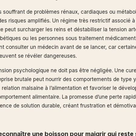
 souffrant de problèmes rénaux, cardiaques ou métabo
es risques amplifiés. Un régime très restrictif associé 
te peut surcharger les reins et déstabiliser la tension art
bétiques ou les personnes sous traitement médicament
t consulter un médecin avant de se lancer, car certain
peuvent se révéler dangereuses.
ension psychologique ne doit pas être négligée. Une cur
reprise brutale peut nourrir des comportements de type 
 relation malsaine à l’alimentation et favoriser le déve
omportement alimentaire. La promesse d’une perte rapid
ence de solution durable, créant frustration et démotiva
onnaître une boisson pour maigrir qui reste 