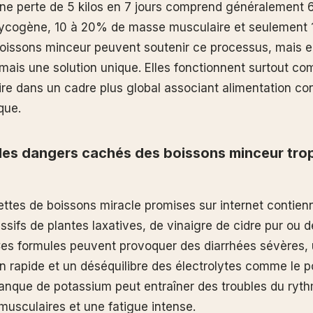
une perte de 5 kilos en 7 jours comprend généralement
glycogène, 10 à 20% de masse musculaire et seulement
boissons minceur peuvent soutenir ce processus, mais e
amais une solution unique. Elles fonctionnent surtout co
e dans un cadre plus global associant alimentation con
que.
les dangers cachés des boissons minceur trop
ettes de boissons miracle promises sur internet contien
sifs de plantes laxatives, de vinaigre de cidre pur ou d
es formules peuvent provoquer des diarrhées sévères,
n rapide et un déséquilibre des électrolytes comme le p
nque de potassium peut entraîner des troubles du ryt
usculaires et une fatigue intense.