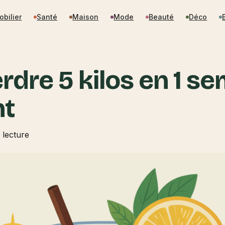
obilier
Santé
Maison
Mode
Beauté
Déco
dre 5 kilos en 1 sem
nt
 lecture