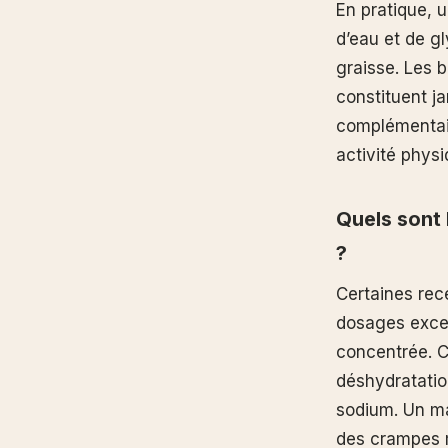
En pratique, 
d’eau et de 
graisse. Les 
constituent j
complémentair
activité physi
Quels sont 
?
Certaines rec
dosages exces
concentrée. C
déshydratatio
sodium. Un ma
des crampes m