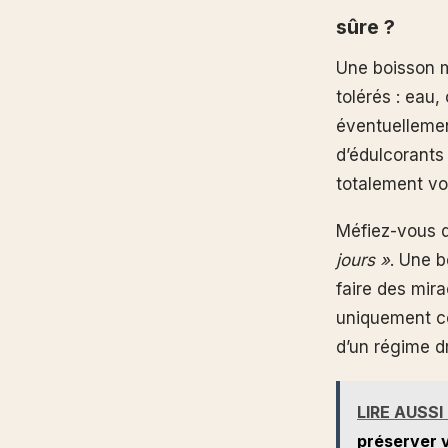
sûre ?
Une boisson m
tolérés : eau,
éventuellemen
d’édulcorants
totalement vot
Méfiez-vous 
jours »
. Une b
faire des mir
uniquement ce
d’un régime d
LIRE AUSSI
préserver 