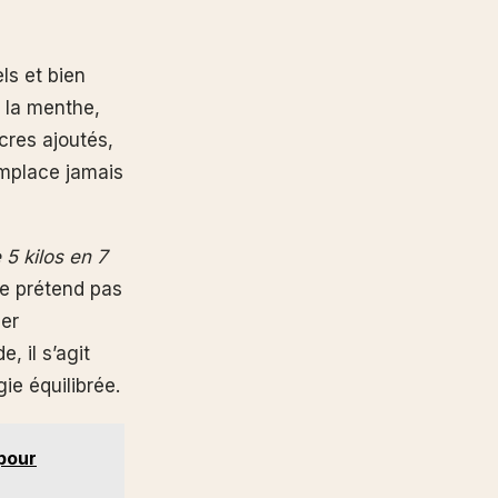
ls et bien
u la menthe,
cres ajoutés,
emplace jamais
 5 kilos en 7
ne prétend pas
mer
 il s’agit
ie équilibrée.
 pour