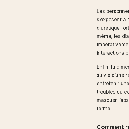
Les personnes
s’exposent à d
diurétique for
même, les dia
impérativemen
interactions 
Enfin, la dim
suivie d’une 
entretenir une
troubles du c
masquer l’abs
terme.
Comment rec