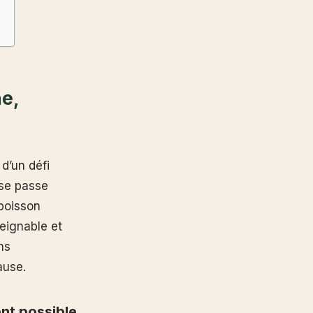
he,
d’un défi
 se passe
boisson
eignable et
ns
ause.
ent possible