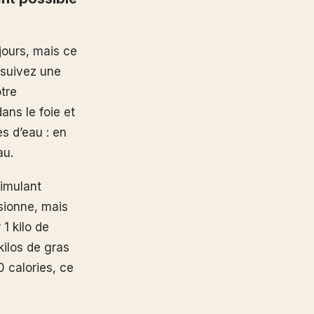
jours, mais ce
 suivez une
tre
ns le foie et
s d’eau : en
au.
imulant
ssionne, mais
1 kilo de
kilos de gras
 calories, ce