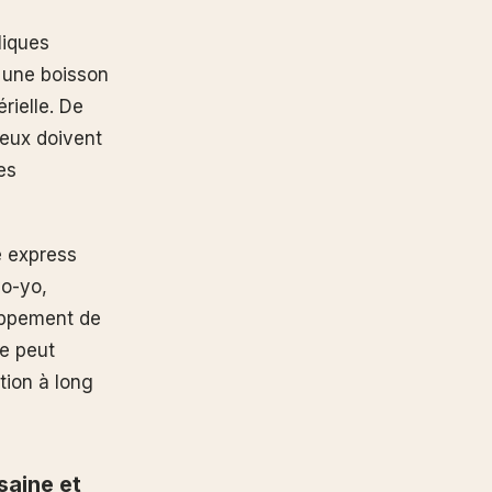
liques
à une boisson
érielle. De
eux doivent
es
e express
yo-yo,
loppement de
e peut
tion à long
saine et