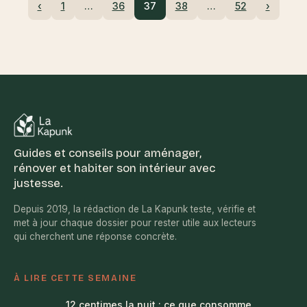
‹
1
…
36
37
38
…
52
›
Guides et conseils pour aménager,
rénover et habiter son intérieur avec
justesse.
Depuis 2019, la rédaction de La Kapunk teste, vérifie et
met à jour chaque dossier pour rester utile aux lecteurs
qui cherchent une réponse concrète.
À LIRE CETTE SEMAINE
12 centimes la nuit : ce que consomme