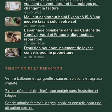
vraiment un ventilateur et les réglages qui
changent la facture
4 août 2026
Meilleur aspirateur balai Dyson : V15, V8 ou
modèle lavant selon votre sol
28 juillet 2026
Dépannage plomberie dans les Cantons de
Genève, Vaud et Fribourg, diagnostic et
réparation
28 juillet 2026
Expulsion pour non-paiement de loyer :
conseils pour le propriétaire
22 juillet 2026
SÉLECTION DE LA RÉDACTION
Ventre ballonné et qui gonfle : causes, solutions et signaux
d’alerte
7 petit-déjeuner équilibré pour maigrir sans frustration ni
fatigue
Sonde urinaire femme : usages, choix et conseils pour une
utilisation sereine