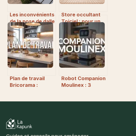
Les inconvénients
Store occultant
de la pose de dalle
Toiciel : pour un
sur sable que
contrôle optimal
vous devez
de la lumière et de
connaître
l’intimité
Plan de travail
Robot Companion
Bricorama :
Moulinex : 3
choisir le bon
défauts
matériau et
d’entretien et les
réussir sa
coûts cachés qui
découpe sur
déçoivent les
mesure
utilisateurs