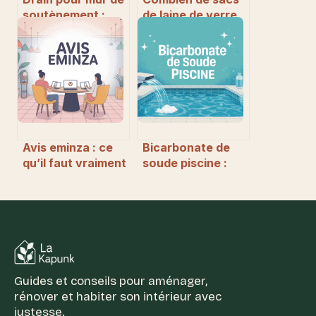
soutènement :
de laine de verre
guide pratique
prévoir pour isoler
pour un ouvrage
100m²
durable
efficacement
Avis eminza : ce
Bicarbonate de
qu’il faut vraiment
soude piscine :
savoir avant de
mode d’emploi
commander
complet et
erreurs à éviter
Guides et conseils pour aménager,
rénover et habiter son intérieur avec
justesse.