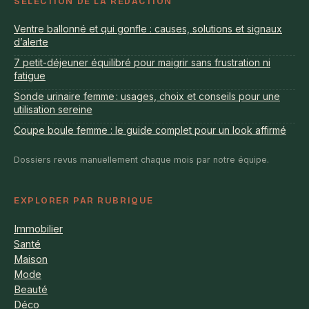
SÉLECTION DE LA RÉDACTION
Ventre ballonné et qui gonfle : causes, solutions et signaux
d’alerte
7 petit-déjeuner équilibré pour maigrir sans frustration ni
fatigue
Sonde urinaire femme : usages, choix et conseils pour une
utilisation sereine
Coupe boule femme : le guide complet pour un look affirmé
Dossiers revus manuellement chaque mois par notre équipe.
EXPLORER PAR RUBRIQUE
Immobilier
Santé
Maison
Mode
Beauté
Déco