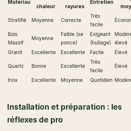
Matériau
Entretien
chaleur
rayures
moy
Très
Stratifié
Moyenne
Correcte
Écono
facile
Bois
Faible (se
Exigeant
Modér
Moyenne
Massif
ponce)
(huilage)
élevé
Granit
Excellente
Excellente
Facile
Élevé
Très
Quartz
Bonne
Excellente
Élevé
facile
Inox
Excellente
Moyenne
Quotidien
Modér
Installation et préparation : les
réflexes de pro