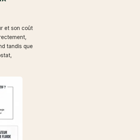
ur et son coût
irectement,
nd tandis que
stat,