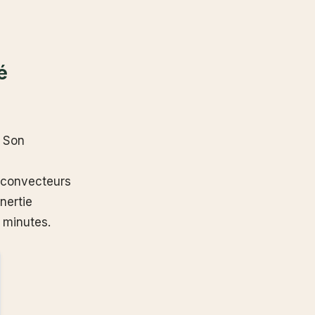
é
. Son
x convecteurs
nertie
 minutes.