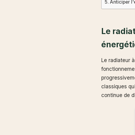
Anticiper l
Le radiat
énergét
Le radiateur 
fonctionnemen
progressiveme
classiques qui
continue de d