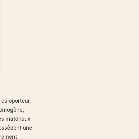
e caloporteur,
 homogène,
des matériaux
possèdent une
èrement