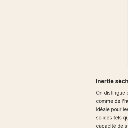
Inertie sèc
On distingue d
comme de l'hu
idéale pour le
solides tels 
capacité de s