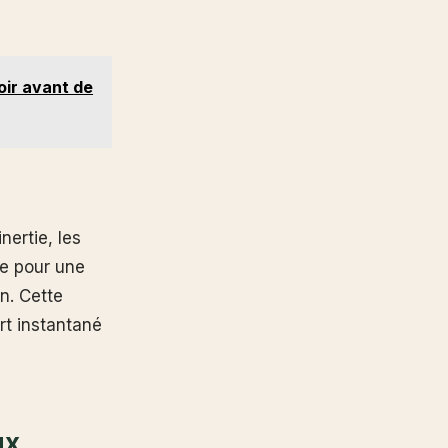
voir avant de
ertie, les
e pour une
n. Cette
rt instantané
ux