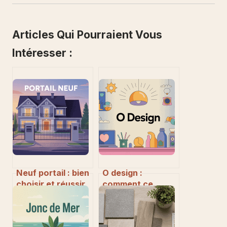
Articles Qui Pourraient Vous
Intéresser :
Neuf portail : bien
O design :
choisir et réussir
comment ce
son projet de
concept façonne
portail neuf
le produit, le
digital et la