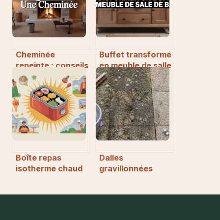
Cheminée
Buffet transformé
repeinte : conseils
en meuble de salle
et étapes pour
de bain : guide
réussir votre
complet pour une
rénovation
métamorphose
réussie
Boîte repas
Dalles
isotherme chaud
gravillonnées
longue durée :
noircies : 3
comment bien
méthodes douces
choisir et utiliser
et les bons
réflexes pour