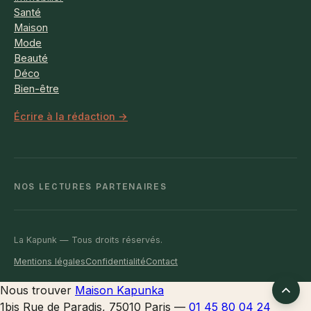
Santé
Maison
Mode
Beauté
Déco
Bien-être
Écrire à la rédaction →
NOS LECTURES PARTENAIRES
La Kapunk — Tous droits réservés.
Mentions légales
Confidentialité
Contact
Retour
Nous trouver
Maison Kapunka
en
1bis Rue de Paradis, 75010 Paris
—
01 45 80 04 24