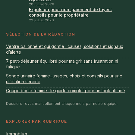
28 juillet 2026
Expulsion pour non-paiement de loyer :
conseils pour le propriétaire
22 juillet 2026
SÉLECTION DE LA RÉDACTION
Ventre ballonné et qui gonfle : causes, solutions et signaux
d’alerte
7 petit-déjeuner équilibré pour maigrir sans frustration ni
fatigue
Sonde urinaire femme : usages, choix et conseils pour une
utilisation sereine
Coupe boule femme : le guide complet pour un look affirmé
Dossiers revus manuellement chaque mois par notre équipe.
EXPLORER PAR RUBRIQUE
Immobilier