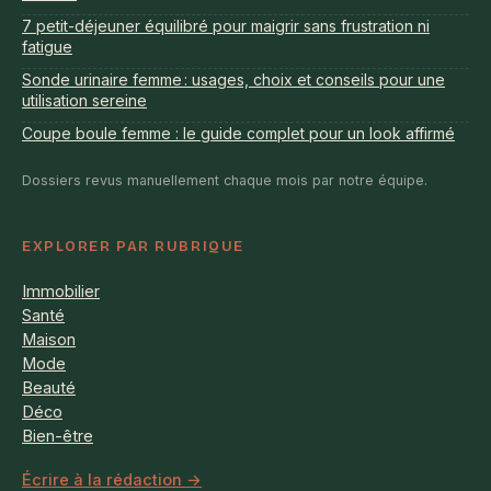
7 petit-déjeuner équilibré pour maigrir sans frustration ni
fatigue
Sonde urinaire femme : usages, choix et conseils pour une
utilisation sereine
Coupe boule femme : le guide complet pour un look affirmé
Dossiers revus manuellement chaque mois par notre équipe.
EXPLORER PAR RUBRIQUE
Immobilier
Santé
Maison
Mode
Beauté
Déco
Bien-être
Écrire à la rédaction →