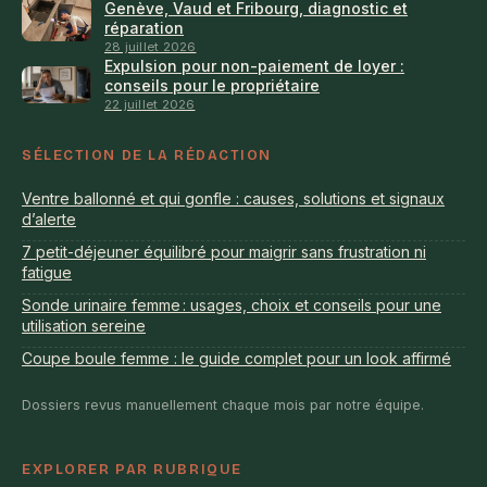
Genève, Vaud et Fribourg, diagnostic et
réparation
28 juillet 2026
Expulsion pour non-paiement de loyer :
conseils pour le propriétaire
22 juillet 2026
SÉLECTION DE LA RÉDACTION
Ventre ballonné et qui gonfle : causes, solutions et signaux
d’alerte
7 petit-déjeuner équilibré pour maigrir sans frustration ni
fatigue
Sonde urinaire femme : usages, choix et conseils pour une
utilisation sereine
Coupe boule femme : le guide complet pour un look affirmé
Dossiers revus manuellement chaque mois par notre équipe.
EXPLORER PAR RUBRIQUE