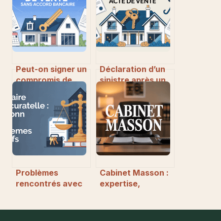
Peut-on signer un
Déclaration d’un
compromis de
sinistre après un
vente avant
acte de vente :
l’accord de la
tout comprendre
banque ?
pour agir sans
stress
Problèmes
Cabinet Masson :
rencontrés avec
expertise,
un locataire sous
accompagnement
curatelle :
et services sur-
comprendre et
mesure