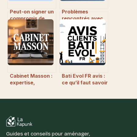
Peut-on signer un
Problèmes
compromis de
rencontrés avec
vente avant
un locataire sous
l’accord de la
curatelle :
banque ?
comprendre et
agir efficacement
Cabinet Masson :
Bati Evol FR avis :
expertise,
ce qu’il faut savoir
accompagnement
avant de choisir
et services sur-
mesure
Guides et conseils pour aménager,