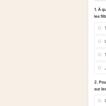
1. À 
les fi
T
U
T
J
2. Pou
sur le
C