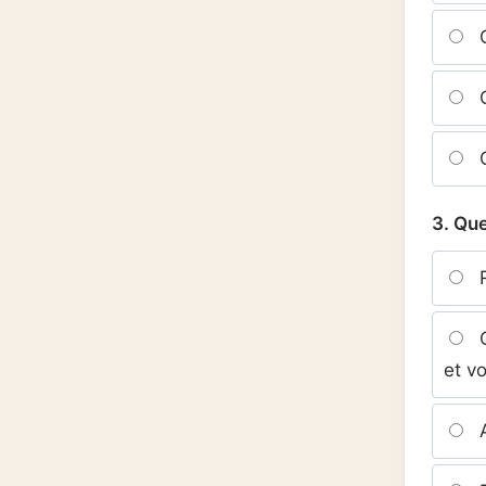
C
C
C
3. Que
R
C
et vo
A