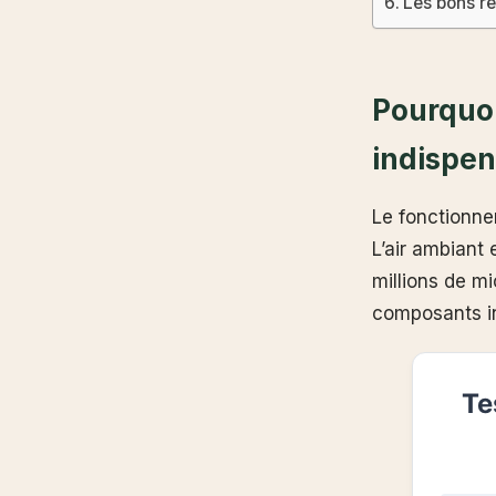
Les bons ré
Pourquoi
indispen
Le fonctionne
L’air ambiant 
millions de mi
composants i
Te