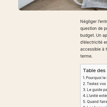
Négliger l’ent
question de pr
budget. Un a
d’électricité 
accessible à t
terme.
Table des
Pourquoi le 
Testez vos 
Le guide pa
L’unité exté
Quand faire