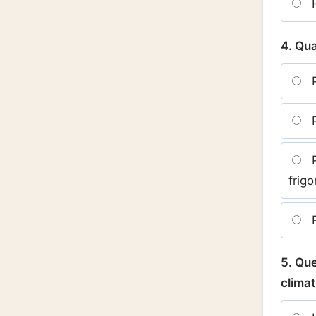
R
4. Qua
P
P
P
frig
P
5. Qu
climat