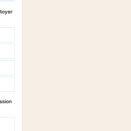
ttoyer
ession