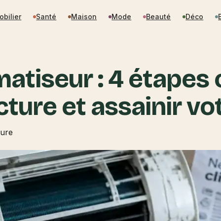
obilier
Santé
Maison
Mode
Beauté
Déco
matiseur : 4 étapes 
cture et assainir vot
ture