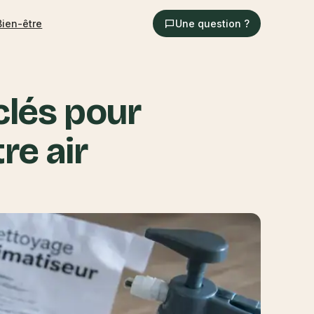
Bien-être
Une question ?
clés pour
re air