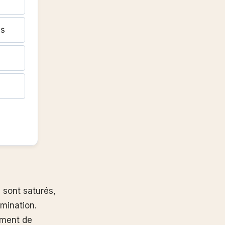
es
s sont saturés,
amination.
ement de