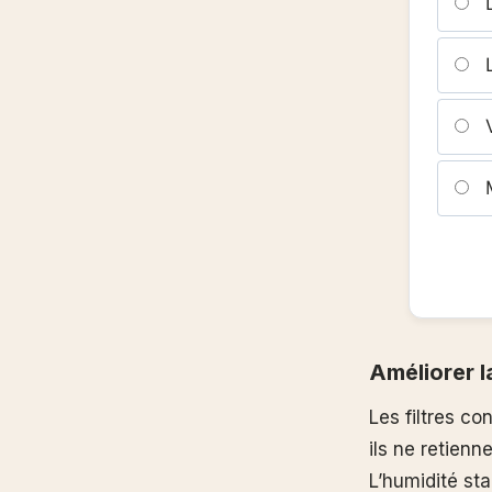
L
L
V
M
Améliorer la
Les filtres co
ils ne retien
L’humidité st