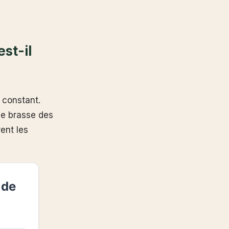
st-il
 constant.
cle brasse des
ent les
 de