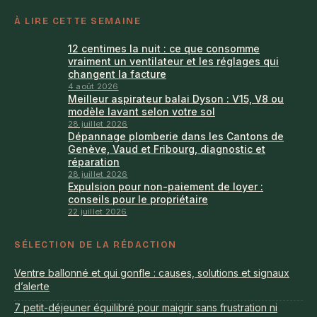
À LIRE CETTE SEMAINE
12 centimes la nuit : ce que consomme
vraiment un ventilateur et les réglages qui
changent la facture
4 août 2026
Meilleur aspirateur balai Dyson : V15, V8 ou
modèle lavant selon votre sol
28 juillet 2026
Dépannage plomberie dans les Cantons de
Genève, Vaud et Fribourg, diagnostic et
réparation
28 juillet 2026
Expulsion pour non-paiement de loyer :
conseils pour le propriétaire
22 juillet 2026
SÉLECTION DE LA RÉDACTION
Ventre ballonné et qui gonfle : causes, solutions et signaux
d’alerte
7 petit-déjeuner équilibré pour maigrir sans frustration ni