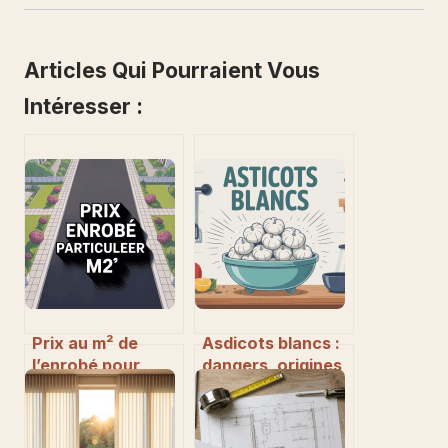
Articles Qui Pourraient Vous
Intéresser :
Prix au m² de
Asdicots blancs :
l’enrobé pour
dangers, origines
particulier : ce
et solutions
qu’il faut savoir
efficaces à la
avant de se lancer
maison