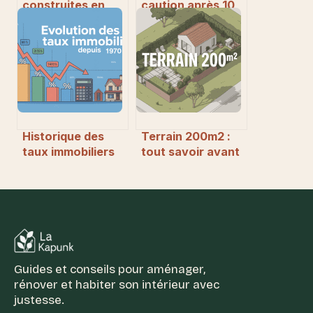
construites en
caution après 10
1980 ce qu’il faut
ans de location :
savoir avant
vos droits et
d’acheter ou de
démarches
rénover
Historique des
Terrain 200m2 :
taux immobiliers
tout savoir avant
depuis 1970 en
d’acheter ou
France :
construire sur une
comprendre et
petite parcelle
anticiper
Guides et conseils pour aménager,
rénover et habiter son intérieur avec
justesse.