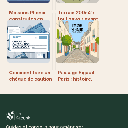
Maisons Phénix
Terrain 200m2 :
construites en
tout savoir avant
1980 ce qu’il faut
d’acheter ou
savoir avant
construire sur une
d’acheter ou de
petite parcelle
rénover
Comment faire un
Passage Sigaud
chèque de caution
Paris : histoire,
non encaissable
secrets et
sans se tromper
adresses à ne pas
manquer
Guides et conseils pour aménager,