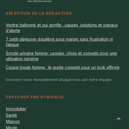
22 juillet 2026
SÉLECTION DE LA RÉDACTION
Ventre ballonné et qui gonfle : causes, solutions et signaux
d’alerte
7 petit-déjeuner équilibré pour maigrir sans frustration ni
fatigue
Sonde urinaire femme : usages, choix et conseils pour une
utilisation sereine
Coupe boule femme : le guide complet pour un look affirmé
Dossiers revus manuellement chaque mois par notre équipe.
EXPLORER PAR RUBRIQUE
Immobilier
Santé
Retour
Maison
en
Mode