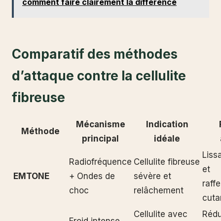
comment faire clairement la différence
Comparatif des méthodes
d’attaque contre la cellulite
fibreuse
Mécanisme
Indication
Méthode
principal
idéale
Liss
Radiofréquence
Cellulite fibreuse
et
EMTONE
+ Ondes de
sévère et
raff
choc
relâchement
cuta
Cellulite avec
Rédu