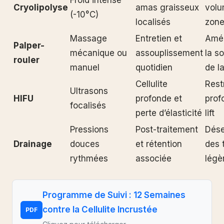
Froid intense
Cryolipolyse
amas graisseux
volu
(-10°C)
localisés
zone
Massage
Entretien et
Amél
Palper-
mécanique ou
assouplissement
la s
rouler
manuel
quotidien
de la
Cellulite
Rest
Ultrasons
HIFU
profonde et
prof
focalisés
perte d’élasticité
lift
Pressions
Post-traitement
Dés
Drainage
douces
et rétention
des 
rythmées
associée
légè
Programme de Suivi : 12 Semaines
contre la Cellulite Incrustée
PDF