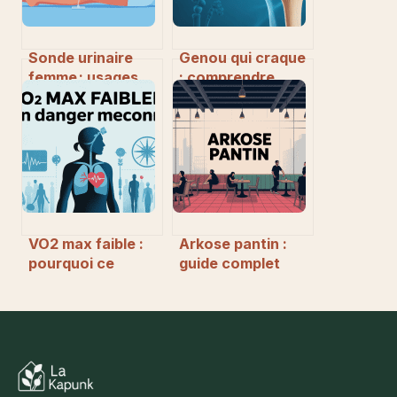
Sonde urinaire
Genou qui craque
femme : usages,
: comprendre,
choix et conseils
prévenir et réagir
pour une
efficacement
utilisation sereine
VO2 max faible :
Arkose pantin :
pourquoi ce
guide complet
manque peut
pour profiter du
représenter un
blocpark et du
vrai danger pour
restaurant
la santé