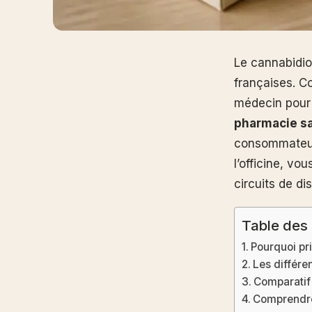
Le cannabidiol
françaises. C
médecin pour 
pharmacie s
consommateurs
l’officine, v
circuits de d
Table des
Pourquoi pri
Les différe
Comparatif 
Comprendre 