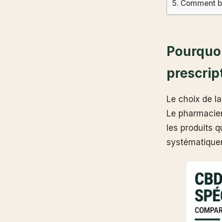
Comment bi
Pourquoi
prescrip
Le choix de l
Le pharmacien
les produits q
systématiquem