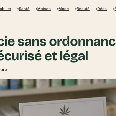
obilier
Santé
Maison
Mode
Beauté
Déco
e sans ordonnance 
curisé et légal
ture