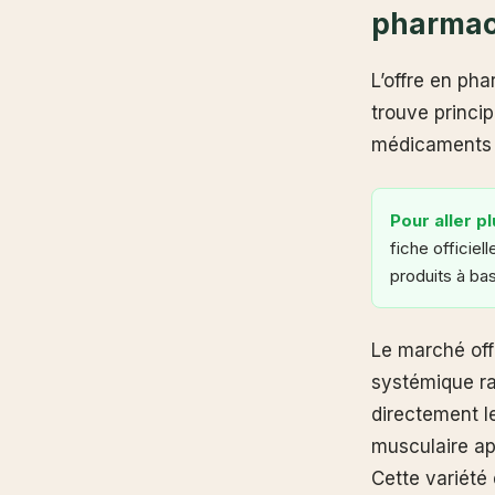
pharmac
L’offre en ph
trouve princi
médicaments à
Pour aller pl
fiche officiel
produits à ba
Le marché off
systémique rap
directement l
musculaire ap
Cette variété