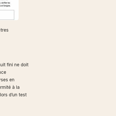
tres
it fini ne doit
nce
yses en
rmité à la
lors d’un test