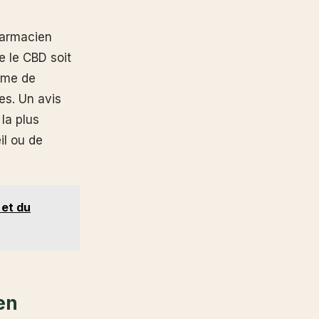
harmacien
e le CBD soit
sme de
es. Un avis
la plus
il ou de
 et du
en