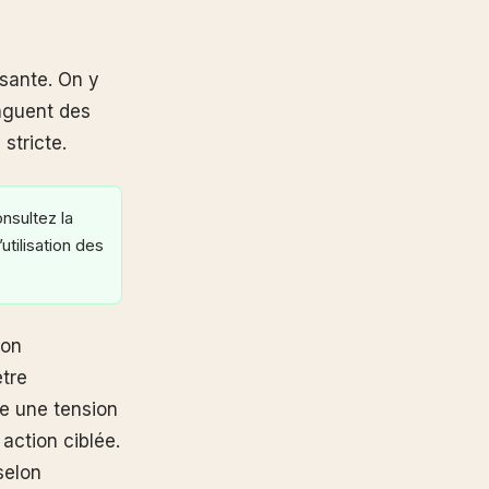
ssante. On y
inguent des
stricte.
sultez la
utilisation des
ion
ètre
e une tension
action ciblée.
selon