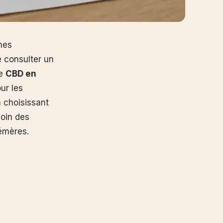
nes
e consulter un
de
CBD en
ur les
 choisissant
loin des
hémères.