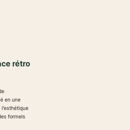
nce rétro
de
pé en une
l’esthétique
des formels