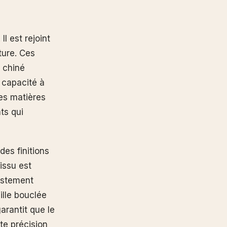
l est rejoint
ture. Ces
t chiné
 capacité à
Ces matières
ts qui
es finitions
issu est
ustement
ille bouclée
arantit que le
tte précision