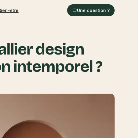
Bien-être
Une question ?
lier design
on intemporel ?