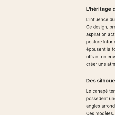
L’héritage 
L’influence d
Ce design, pr
aspiration ac
posture infor
épousent la f
offrant un en
créer une at
Des silhoue
Le canapé ten
possèdent une
angles arrondi
Ces modèles, 