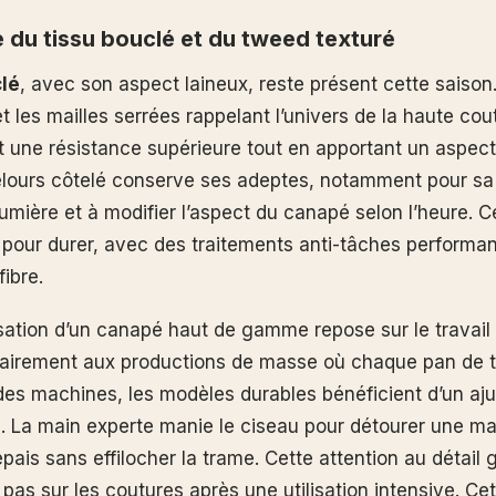
 du tissu bouclé et du tweed texturé
clé
, avec son aspect laineux, reste présent cette saison. I
t les mailles serrées rappelant l’univers de la haute cou
ent une résistance supérieure tout en apportant un aspec
elours côtelé conserve ses adeptes, notamment pour sa
lumière et à modifier l’aspect du canapé selon l’heure. 
pour durer, avec des traitements anti-tâches performan
fibre.
sation d’un canapé haut de gamme repose sur le travail d
trairement aux productions de masse où chaque pan de t
es machines, les modèles durables bénéficient d’un aj
. La main experte manie le ciseau pour détourer une ma
ais sans effilocher la trame. Cette attention au détail g
a pas sur les coutures après une utilisation intensive. Ce