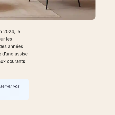
n 2024, le
ur les
r des années
ix d’une assise
aux courants
éserver vos