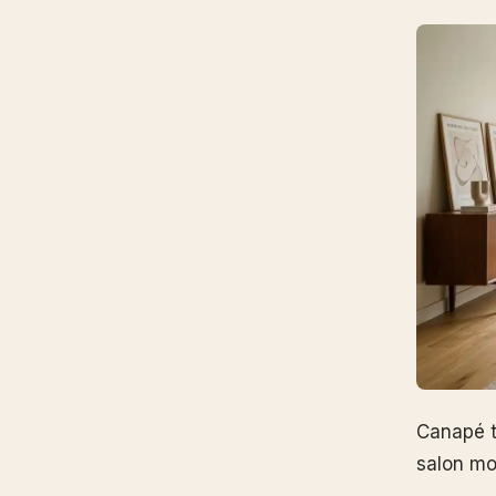
Canapé t
salon m