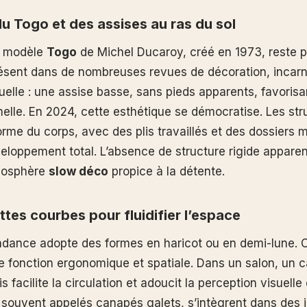
du Togo et des assises au ras du sol
u modèle
Togo
de Michel Ducaroy, créé en 1973, reste 
ésent dans de nombreuses revues de décoration, incar
tuelle : une assise basse, sans pieds apparents, favoris
melle. En 2024, cette esthétique se démocratise. Les str
orme du corps, avec des plis travaillés et des dossiers 
veloppement total. L’absence de structure rigide appare
mosphère
slow déco
propice à la détente.
ttes courbes pour fluidifier l’espace
dance adopte des formes en haricot ou en demi-lune. 
 fonction ergonomique et spatiale. Dans un salon, un 
s facilite la circulation et adoucit la perception visuelle 
souvent appelés canapés galets, s’intègrent dans des i