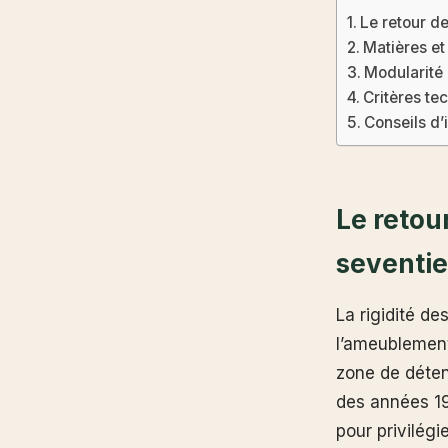
Le retour de
Matières et 
Modularité 
Critères te
Conseils d’
Le retou
seventie
La rigidité de
l’ameublement
zone de déten
des années 19
pour privilégi