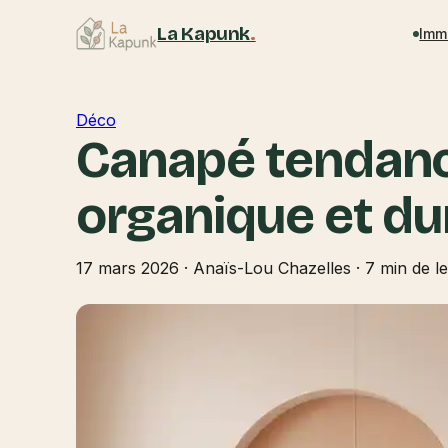
La Kapunk
.
Imm
Déco
Canapé tendanc
organique et dur
17 mars 2026
·
Anaïs-Lou Chazelles
·
7 min de l