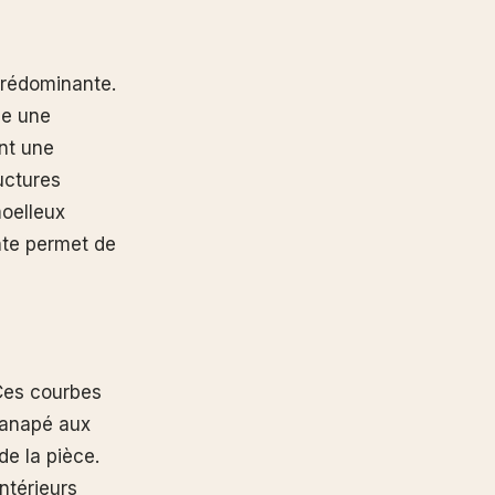
prédominante.
ne une
ant une
uctures
moelleux
nte permet de
Ces courbes
canapé aux
de la pièce.
ntérieurs