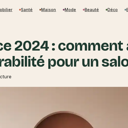
obilier
Santé
Maison
Mode
Beauté
Déco
e 2024 : comment al
abilité pour un sal
ecture