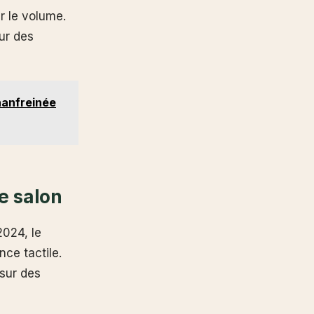
r le volume.
eur des
hanfreinée
le salon
2024, le
ce tactile.
 sur des