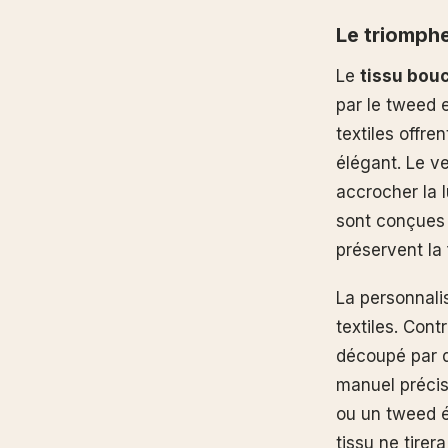
Le triomphe
Le
tissu bou
par le tweed e
textiles offr
élégant. Le v
accrocher la 
sont conçues 
préservent la 
La personnali
textiles. Con
découpé par d
manuel précis
ou un tweed ép
tissu ne tirer