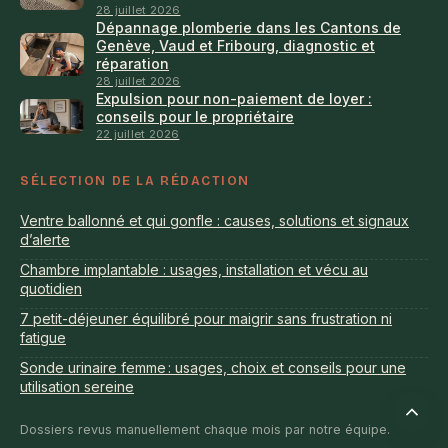
28 juillet 2026
Dépannage plomberie dans les Cantons de
Genève, Vaud et Fribourg, diagnostic et
réparation
28 juillet 2026
Expulsion pour non-paiement de loyer :
conseils pour le propriétaire
22 juillet 2026
SÉLECTION DE LA RÉDACTION
Ventre ballonné et qui gonfle : causes, solutions et signaux
d’alerte
Chambre implantable : usages, installation et vécu au
quotidien
7 petit-déjeuner équilibré pour maigrir sans frustration ni
fatigue
Sonde urinaire femme : usages, choix et conseils pour une
utilisation sereine
Retour
en
Dossiers revus manuellement chaque mois par notre équipe.