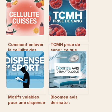
Comment enlever
TCMH prise de
la cellulite des
sang : ce que
cuisses : solutions
révèle cet
et
indicateur de
recommandations
votre santé
concrètes
Motifs valables
Bloomea avis
pour une dispense
dermato :
de sport : ce qu’il
évaluation