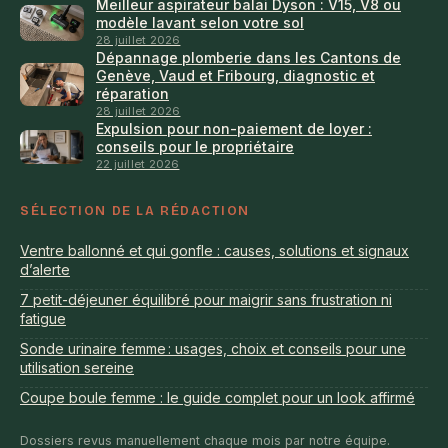
Meilleur aspirateur balai Dyson : V15, V8 ou
modèle lavant selon votre sol
28 juillet 2026
Dépannage plomberie dans les Cantons de
Genève, Vaud et Fribourg, diagnostic et
réparation
28 juillet 2026
Expulsion pour non-paiement de loyer :
conseils pour le propriétaire
22 juillet 2026
SÉLECTION DE LA RÉDACTION
Ventre ballonné et qui gonfle : causes, solutions et signaux
d’alerte
7 petit-déjeuner équilibré pour maigrir sans frustration ni
fatigue
Sonde urinaire femme : usages, choix et conseils pour une
utilisation sereine
Coupe boule femme : le guide complet pour un look affirmé
Dossiers revus manuellement chaque mois par notre équipe.