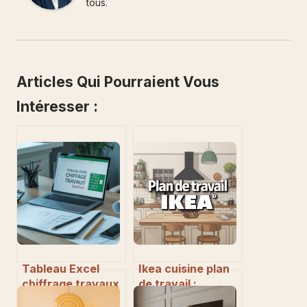
tous.
Articles Qui Pourraient Vous
Intéresser :
Tableau Excel
Ikea cuisine plan
chiffrage travaux
de travail :
gratuit : l’outil
comment bien