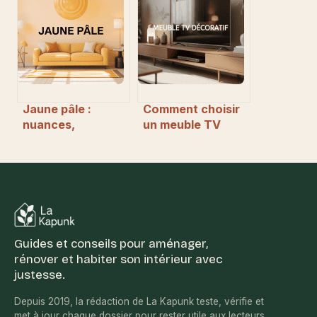
malin pour estimer
choisir et
vos coûts
aménager
Jaune pâle :
Comment choisir
nuances,
un meuble TV
significations et
décoratif pour
idées pour bien
votre salon
l’utiliser
Guides et conseils pour aménager,
rénover et habiter son intérieur avec
justesse.
Depuis 2019, la rédaction de La Kapunk teste, vérifie et
met à jour chaque dossier pour rester utile aux lecteurs