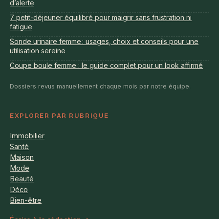
d’alerte
7 petit-déjeuner équilibré pour maigrir sans frustration ni
fatigue
Sonde urinaire femme : usages, choix et conseils pour une
utilisation sereine
Coupe boule femme : le guide complet pour un look affirmé
Dossiers revus manuellement chaque mois par notre équipe.
EXPLORER PAR RUBRIQUE
Immobilier
Santé
Maison
Mode
Beauté
Déco
Bien-être