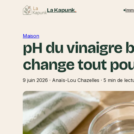
La Kapunk
.
Imm
Maison
pH du vinaigre b
change tout po
9 juin 2026
·
Anaïs-Lou Chazelles
·
5 min de lect