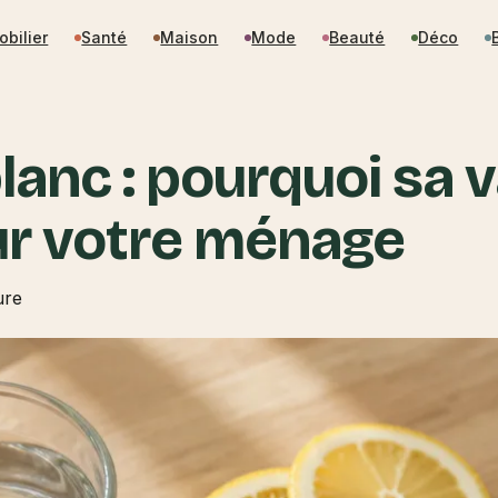
obilier
Santé
Maison
Mode
Beauté
Déco
lanc : pourquoi sa v
ur votre ménage
ure