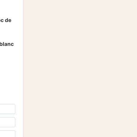
ec de
 blanc