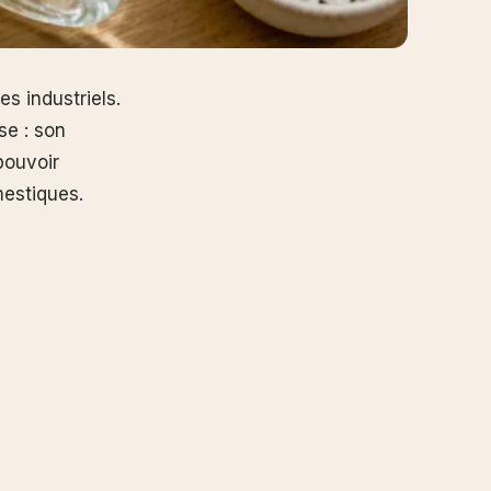
s industriels.
se : son
pouvoir
mestiques.