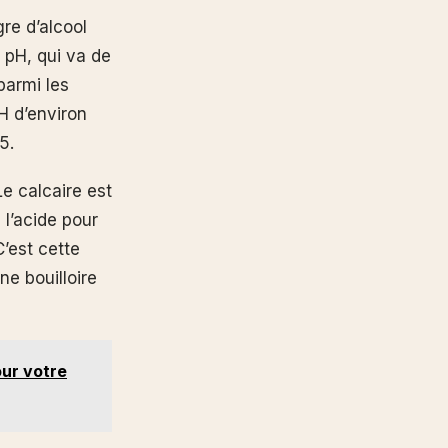
gre d’alcool
u pH, qui va de
parmi les
H d’environ
5.
Le calcaire est
l’acide pour
’est cette
ne bouilloire
our votre