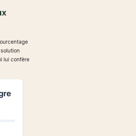
ux
n pourcentage
 solution
 lui confère
gre