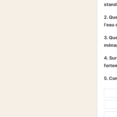
stand
2. Qu
l'eau 
3. Que
ménag
4. Sur
forte
5. Co